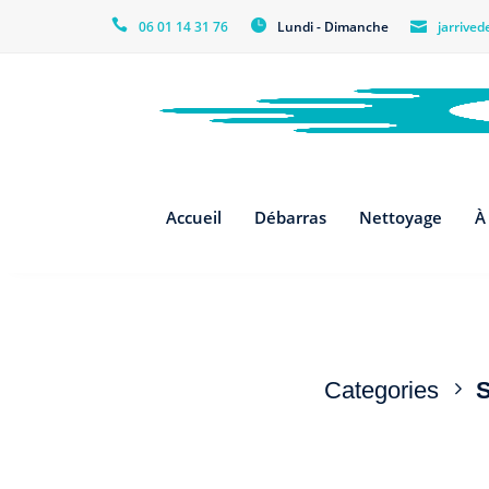
06 01 14 31 76
Lundi - Dimanche
jarrive
Accueil
Débarras
Nettoyage
À
Categories
S
Nos as