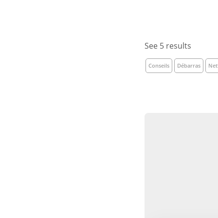
débarr
See 5 results
Conseils
Débarras
Net