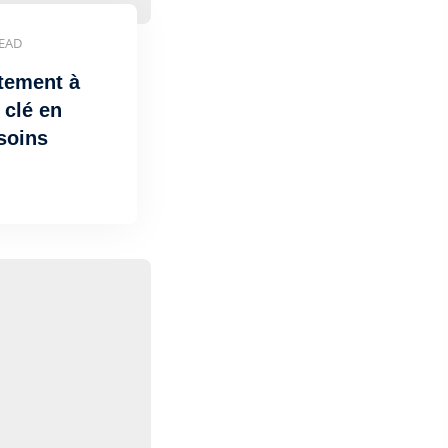
READ
tement à
 clé en
soins