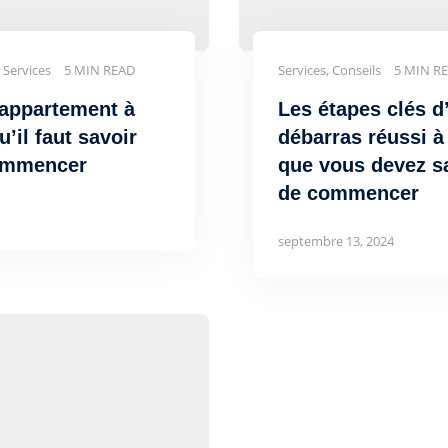
, Services
5 MIN READ
Services, Conseils
5 MIN R
’appartement à
Les étapes clés d
u’il faut savoir
débarras réussi à
ommencer
que vous devez s
de commencer
septembre 13, 2024