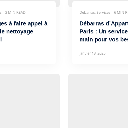
es
3 MIN READ
Débarras, Services
6 MIN 
es à faire appel à
Débarras d’Appar
de nettoyage
Paris : Un service
l
main pour vos be
janvier 13, 2025