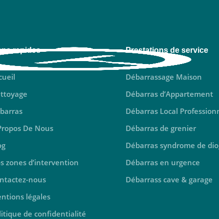
ens rapides
Prestations de service
cueil
Débarrassage Maison
ttoyage
Débarras d’Appartement
barras
Débarras Local Profession
Propos De Nous
Débarras de grenier
og
Débarras syndrome de di
s zones d’intervention
Débarras en urgence
ntactez-nous
Débarrass cave & garage
ntions légales
litique de confidentialité