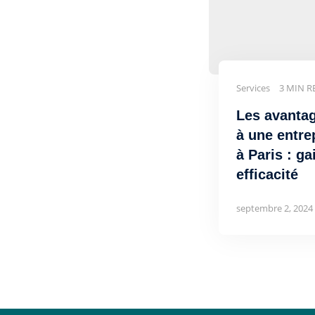
Services
3 MIN R
Les avantag
à une entre
à Paris : g
efficacité
septembre 2, 2024