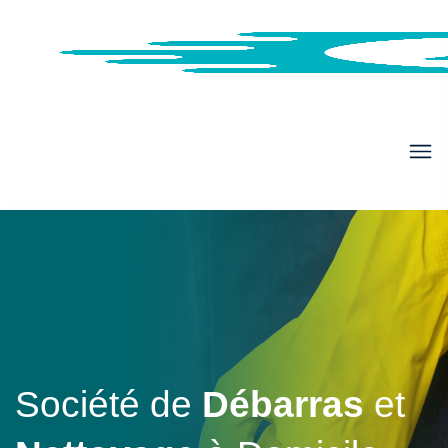
Société de
Débarras
et